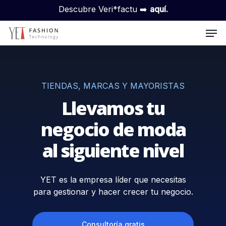
Skip
Descubre Veri*factu ➡️
aquí.
to
Men
main
content
TIENDAS, MARCAS Y MAYORISTAS
Llevamos tu
negocio de moda
al siguiente nivel
YET es la empresa líder que necesitas
para gestionar y hacer crecer tu negocio.
Consultoría gratis