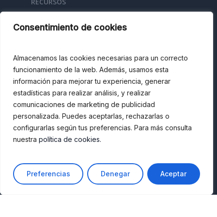
RECURSOS
Kit Digital
Consentimiento de cookies
Veri*factu
Historias de éxito
Almacenamos las cookies necesarias para un correcto
Blog/Newletter
funcionamiento de la web. Además, usamos esta
YET TV
información para mejorar tu experiencia, generar
estadísticas para realizar análisis, y realizar
SOBRE NOSOTROS
comunicaciones de marketing de publicidad
personalizada. Puedes aceptarlas, rechazarlas o
Contactar
configurarlas según tus preferencias. Para más consulta
Quienes somos
nuestra
política de cookies.
Únete al equipo
Preferencias
Denegar
Aceptar
LEGAL
Aviso legal