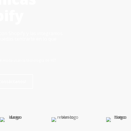
pify
on Shopify y las integramos
puedas centrarte en lo que
e moda usan la tecnología de YET
Contáctanos!