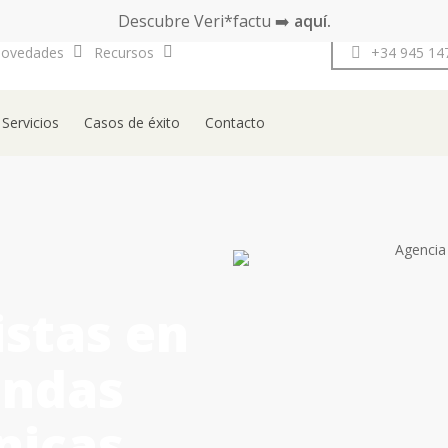
Descubre Veri*factu ➡️
aquí.
ovedades
Recursos
Pide tu demo
+34 945 14
Servicios
Casos de éxito
Contacto
istas en
endas
nicas