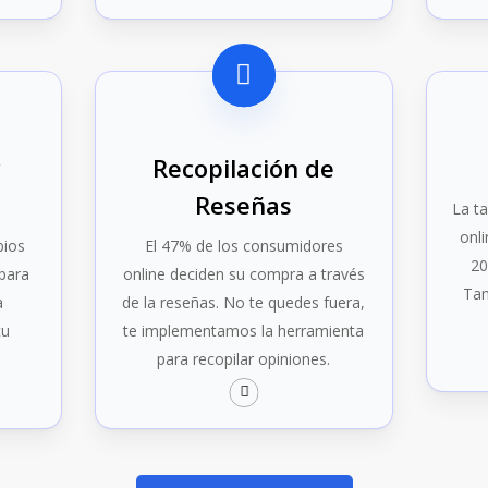
y
Recopilación de
Reseñas
La t
onl
bios
El 47% de los consumidores
20
para
online deciden su compra a través
Tam
a
de la reseñas. No te quedes fuera,
tu
te implementamos la herramienta
para recopilar opiniones.