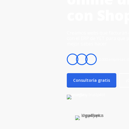
con Sho
Creamos webs que facturan c
con el ERP de YET para que 
mejor sabes hacer.
+2.000 empresas d
Consultoría gratis
¡