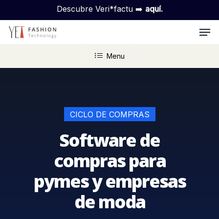
Skip
Descubre Veri*factu ➡️
aquí.
to
Men
main
content
Menu
CICLO DE COMPRAS
Software de
compras para
pymes y empresas
de moda