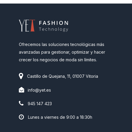
proveedores adecuados y se solicitan
calidad de los materiales o servicios necesarios
cotizaciones.
para sus operaciones.
Emisión del pedido
: Se realiza la orden de
compra formal al proveedor elegido.
Recepción de mercancías
: Se reciben los
bienes o servicios y se verifican contra lo
solicitado.
Ofrecemos las soluciones tecnológicas más
V
erificación y pago
: Se revisan las
avanzadas para gestionar, optimizar y hacer
facturas y se procede al pago al
crecer los negocios de moda sin límites.
proveedor.
Castillo de Quejana, 11, 01007 Vitoria
info@yet.es
945 147 423
Lunes a viernes de 9:00 a 18:30h